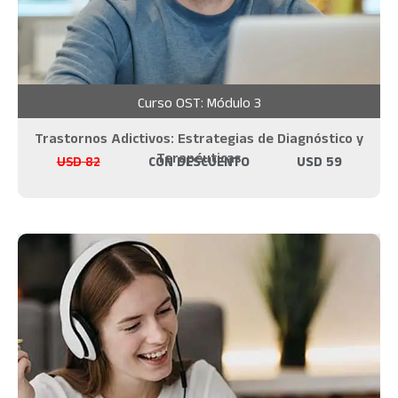
Curso OST: Módulo 3
Trastornos Adictivos: Estrategias de Diagnóstico y
Terapéuticas
USD
82
CON DESCUENTO
USD
59