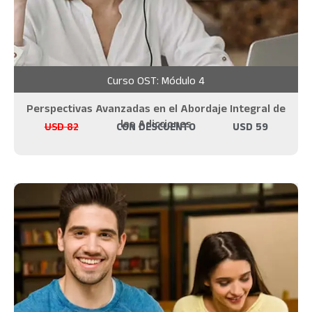
Curso OST: Módulo 4
Perspectivas Avanzadas en el Abordaje Integral de
las Adicciones
USD
82
CON DESCUENTO
USD
59