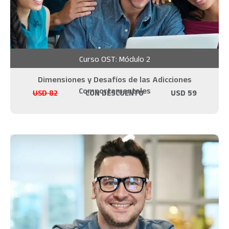
Curso OST: Módulo 2
Dimensiones y Desafíos de las Adicciones
Comportamentales
USD
82
CON DESCUENTO
USD
59