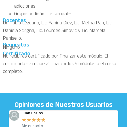
adicciones.
Grupos y dinámicas grupales.
Docentes
Dr. Pablo Lezcano, Lic. Yanina Diez, Lic. Melina Pan, Lic.
Daniela Scrigna, Lic. Lourdes Simovic y Lic. Marcela
Panisello.
Requisitos
Ninguno
Certificado
No recibiras certificado por finalizar este módulo. El
certificado se recibe al finalizar los 5 módulos o el curso
completo.
Opiniones de Nuestros Usuarios
Juan Carlos
★
★
★
★
★
Me encanto