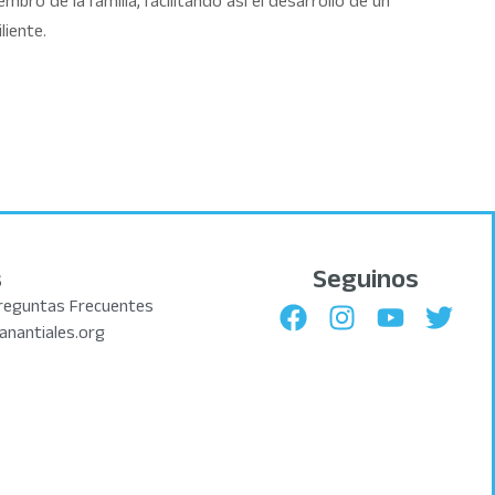
bro de la familia, facilitando así el desarrollo de un
liente.
s
Seguinos
reguntas Frecuentes
anantiales.org