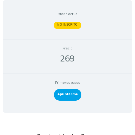
Estado actual
NO INSCRITO
Precio
269
Primeros pasos
Apuntarme